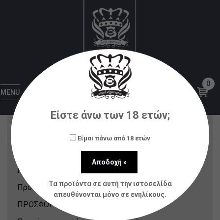
Yeti
Αρχική
Yeti
0
Κατηγορίες Προϊόντων
MENU
Είστε άνω των 18 ετών;
Nicotine Pouches & Strips
(12)
Αξεσουάρ
(80)
Είμαι πάνω από 18 ετών
Ατμοποιητές
(21)
Ηλεκτρονικά Τσιγάρα
(148)
Τα προϊόντα σε αυτή την ιστοσελίδα
Πρόσφατα Προϊόντα
(214)
απευθύνονται μόνο σε ενηλίκους.
ΠΡΟΣΦΟΡΕΣ
(31)