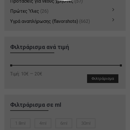
Προτάσεις για νέους χρήστες
(57)
Πρώτες Ύλες
(26)
Υγρά αναπλήρωσης (flavorshots)
(662)
Φιλτράρισμα ανά τιμή
Ελάχιστη
Μέγιστη
Τιμή:
10€
—
20€
Φιλτράρισμα
τιμή
τιμή
Φιλτράρισμα σε ml
1.8ml
4ml
6ml
30ml