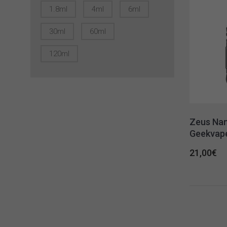
1.8ml
4ml
6ml
30ml
60ml
120ml
Zeus Na
Geekvap
21,00
€