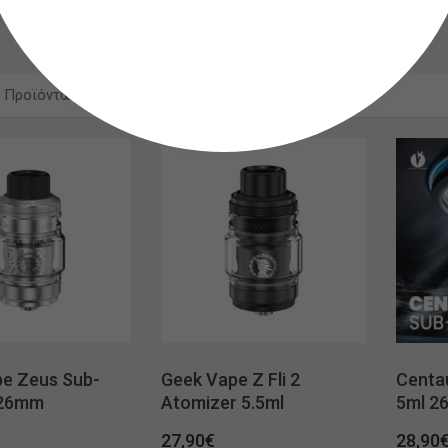
 Προϊόντων
20
e Zeus Sub-
Geek Vape Z Fli 2
Centa
 26mm
Atomizer 5.5ml
5ml 2
27,90
€
28,90