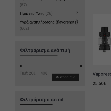
(57)
Πρώτες Ύλες
(26)
Υγρά αναπλήρωσης (flavorshots)
(662)
Φιλτράρισμα ανά τιμή
Ελάχιστη
Μέγιστη
Τιμή:
20€
—
40€
Vaporess
Φιλτράρισμα
τιμή
τιμή
25,50
€
Φιλτράρισμα σε ml