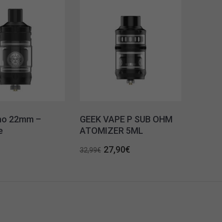
no 22mm –
GEEK VAPE P SUB OHM
e
ATOMIZER 5ML
Original
Η
27,90
€
32,99
€
price
τρέχουσα
was:
τιμή
32,99€.
είναι:
27,90€.