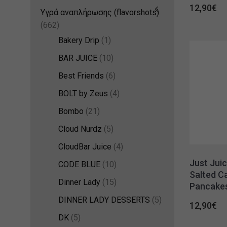
12,90
€
Υγρά αναπλήρωσης (flavorshots)
(662)
Bakery Drip
(1)
BAR JUICE
(10)
Best Friends
(6)
BOLT by Zeus
(4)
Bombo
(21)
Cloud Nurdz
(5)
CloudBar Juice
(4)
Just Jui
CODE BLUE
(10)
Salted C
Dinner Lady
(15)
Pancake
DINNER LADY DESSERTS
(5)
12,90
€
DK
(5)