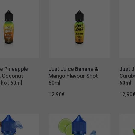
ce Pineapple
Just Juice Banana &
Just J
& Coconut
Mango Flavour Shot
Curub
Shot 60ml
60ml
60ml
12,90
€
12,90