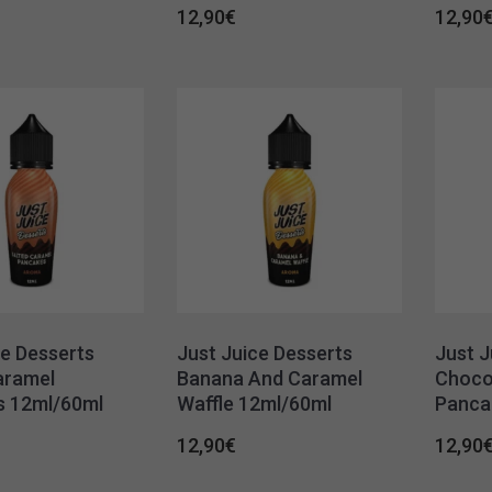
12,90
€
12,90
ce Desserts
Just Juice Desserts
Just J
aramel
Banana And Caramel
Choco
s 12ml/60ml
Waffle 12ml/60ml
Panca
12,90
€
12,90