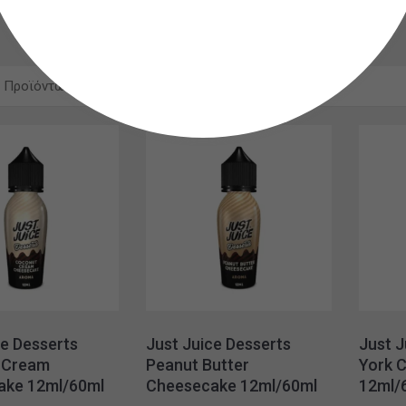
 Προϊόντων
20
ce Desserts
Just Juice Desserts
Just J
 Cream
Peanut Butter
York 
ake 12ml/60ml
Cheesecake 12ml/60ml
12ml/