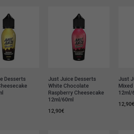
ce Desserts
Just Juice Desserts
Just J
Cheesecake
White Chocolate
Mixed 
ml
Raspberry Cheesecake
12ml/
12ml/60ml
12,90
12,90
€