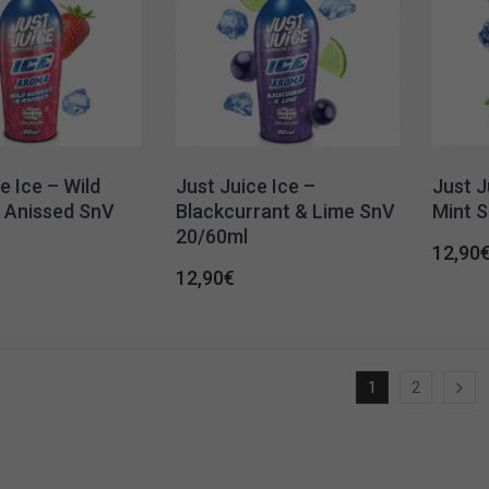
e Ice – Wild
Just Juice Ice –
Just J
& Anissed SnV
Blackcurrant & Lime SnV
Mint 
20/60ml
12,90
12,90
€
1
2