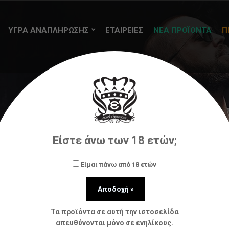
ΥΓΡΑ ΑΝΑΠΛΗΡΩΣΗΣ
ΕΤΑΙΡΕΙΕΣ
ΝΕΑ ΠΡΟΪΟΝΤΑ
Π
Just Juice
Είστε άνω των 18 ετών;
Αρχική
Υγρά αναπλήρωσης (flavorshots)
Just Juice
Είμαι πάνω από 18 ετών
Τα προϊόντα σε αυτή την ιστοσελίδα
απευθύνονται μόνο σε ενηλίκους.