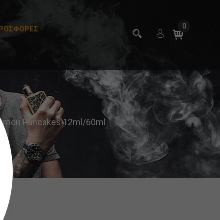
0
ΡΟΣΦΟΡΕΣ
nnamon Pancakes 12ml/60ml