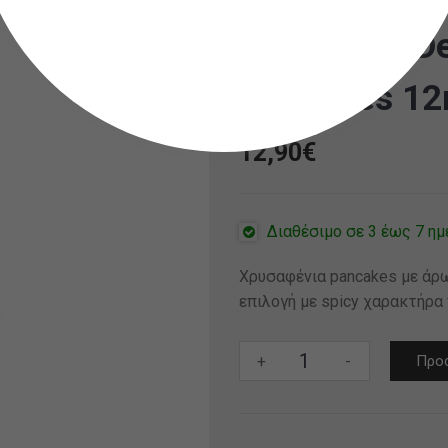
Just Juice D
Pancakes 12
12,90
€
Διαθέσιμο σε 3 έως 7 ημ
Χρυσαφένια pancakes με άρω
επιλογή με spicy χαρακτήρα 
Just
+
-
Προσ
Juice
Desserts
Cinnamon