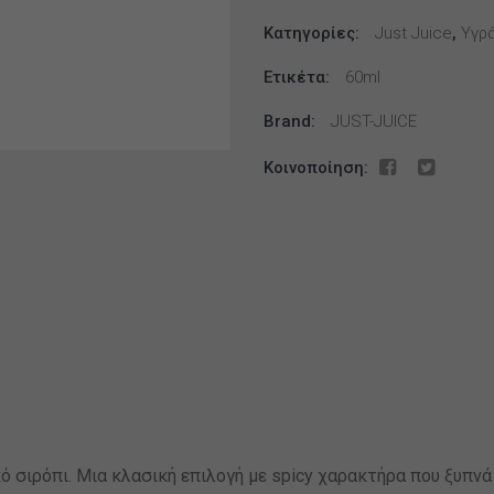
Pancakes
Κατηγορίες:
12ml/60ml
Just Juice
,
Υγρά
ποσότητα
Ετικέτα:
60ml
Brand:
JUST-JUICE
Κοινοποίηση:
 σιρόπι. Μια κλασική επιλογή με spicy χαρακτήρα που ξυπνά 