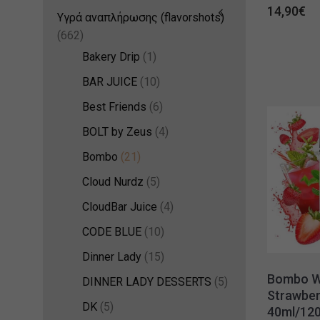
14,90
€
Υγρά αναπλήρωσης (flavorshots)
(662)
Bakery Drip
(1)
BAR JUICE
(10)
Best Friends
(6)
BOLT by Zeus
(4)
Bombo
(21)
Cloud Nurdz
(5)
CloudBar Juice
(4)
CODE BLUE
(10)
Dinner Lady
(15)
Bombo Wa
DINNER LADY DESSERTS
(5)
Strawber
DK
(5)
40ml/120