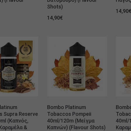
Shots)
14,90
14,90
€
latinum
Bombo Platinum
Bombo
 Supra Reserve
Tobaccos Pompeii
Tobacc
ml (Καπνός,
40ml/120m (Μείγμα
40ml/
 Καραμέλα &
Καπνών) (Flavour Shots)
Καραμ