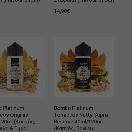
€
14,90
€
 Platinum
Bombo Platinum
os Originis
Tobaccos Nutty Supra
120ml (Καπνός,
Reserve 40ml/120ml
έλα & Ξηροί
(Καπνός, Βανίλια,