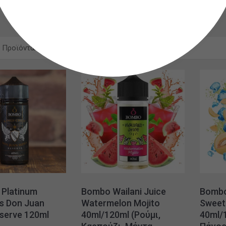
 Προϊόντων
20
Platinum
Bombo Wailani Juice
Bombo
s Don Juan
Watermelon Mojito
Sweet
serve 120ml
40ml/120ml (Ρούμι,
40ml/