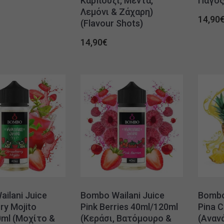
Καρπούζι, Μέντα,
Πάγος)
Λεμόνι & Ζάχαρη)
14,90
(Flavour Shots)
14,90
€
ilani Juice
Bombo Wailani Juice
Bombo
ry Mojito
Pink Berries 40ml/120ml
Pina 
ml (Μοχίτο &
(Κεράσι, Βατόμουρο &
(Αναν