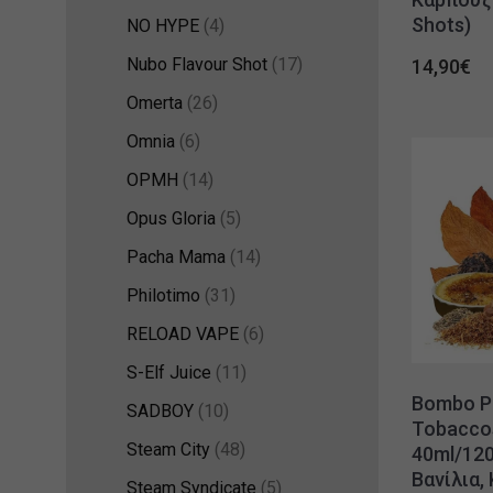
Shots)
NO HYPE
(4)
Nubo Flavour Shot
(17)
14,90
€
Omerta
(26)
Omnia
(6)
OPMH
(14)
Opus Gloria
(5)
Pacha Mama
(14)
Philotimo
(31)
RELOAD VAPE
(6)
S-Elf Juice
(11)
Bombo P
SADBOY
(10)
Tobaccos
Steam City
(48)
40ml/120
Βανίλια,
Steam Syndicate
(5)