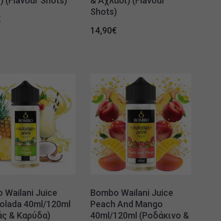
 (Flavour Shots)
& Αχλάδι) (Flavour
Shots)
€
14,90
€
 Wailani Juice
Bombo Wailani Juice
Colada 40ml/120ml
Peach And Mango
άς & Καρύδα)
40ml/120ml (Ροδάκινο &