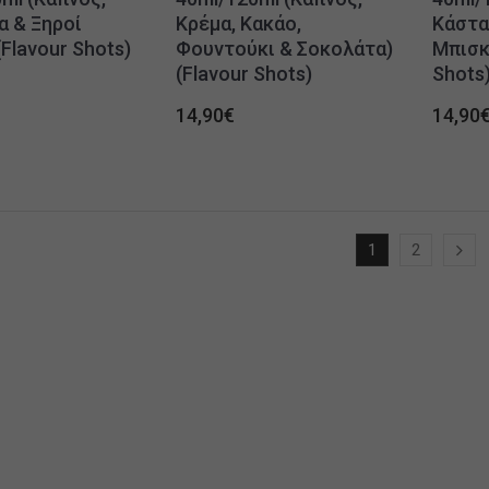
 & Ξηροί
Κρέμα, Κακάο,
Κάστα
(Flavour Shots)
Φουντούκι & Σοκολάτα)
Μπισκ
(Flavour Shots)
Shots
14,90
€
14,90
1
2