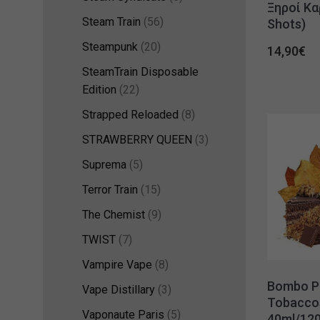
Ξηροί Κα
Steam Train
(56)
Shots)
Steampunk
(20)
14,90
€
SteamTrain Disposable
Edition
(22)
Strapped Reloaded
(8)
STRAWBERRY QUEEN
(3)
Suprema
(5)
Terror Train
(15)
The Chemist
(9)
TWIST
(7)
Vampire Vape
(8)
Bombo P
Vape Distillary
(3)
Tobaccos
Vaponaute Paris
(5)
40ml/120