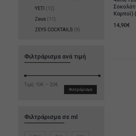
Σοκολάτα
YETI
(12)
Καρποί) 
Zeus
(11)
14,90
€
ZEYS COCKTAILS
(9)
Φιλτράρισμα ανά τιμή
Ελάχιστη
Μέγιστη
Τιμή:
10€
—
20€
Φιλτράρισμα
τιμή
τιμή
Φιλτράρισμα σε ml