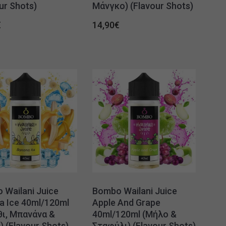
ur Shots)
Μάνγκο) (Flavour Shots)
€
14,90
€
 Wailani Juice
Bombo Wailani Juice
a Ice 40ml/120ml
Apple And Grape
θι, Μπανάνα &
40ml/120ml (Μήλο &
 (Flavour Shots)
Σταφύλι) (Flavour Shots)