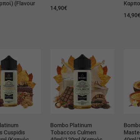
ρποί) (Flavour
Καρποί
14,90
€
14,90
latinum
Bombo Platinum
Bombo
 Cuspidis
Tobaccos Culmen
Maste
ml (Καπνός,
40ml/120ml (Καπνός,
40ml/