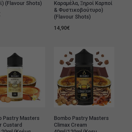
) (Flavour Shots)
Καραμέλα, Ξηροί Καρποί
& Φυστικοβούτυρο)
€
(Flavour Shots)
14,90
€
 Pastry Masters
Bombo Pastry Masters
r Custard
Climax Cream
120ml (Κρέμα
40ml/120ml (Κρεμ