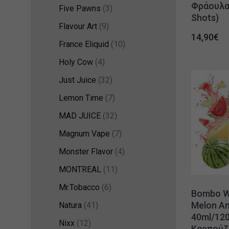
Φράουλα)
Five Pawns
(3)
Shots)
Flavour Art
(9)
14,90
€
France Eliquid
(10)
Holy Cow
(4)
Just Juice
(32)
Lemon Time
(7)
MAD JUICE
(32)
Magnum Vape
(7)
Monster Flavor
(4)
MONTREAL
(11)
Mr.Tobacco
(6)
Bombo Wa
Melon A
Natura
(41)
40ml/120
Nixx
(12)
Καρπούζι