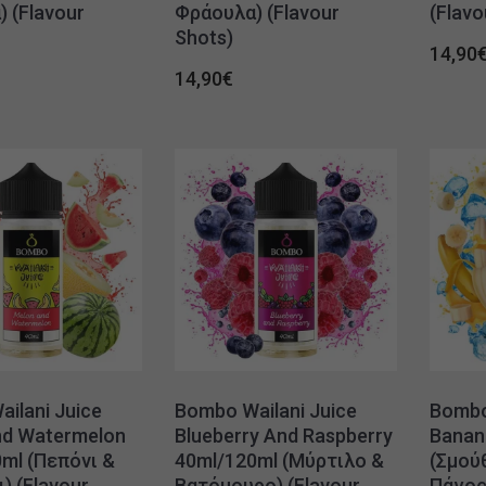
 (Flavour
Φράουλα) (Flavour
(Flavo
Shots)
14,90
14,90
€
ilani Juice
Bombo Wailani Juice
Bombo
nd Watermelon
Blueberry And Raspberry
Banan
ml (Πεπόνι &
40ml/120ml (Μύρτιλο &
(Σμού
) (Flavour
Βατόμουρο) (Flavour
Πάγος)