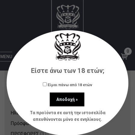
Vaponaute Paris
Αρχική
Υγρά αναπλήρωσης (flavorshots)
Vaponaute Paris
0
MENU
Κατηγορίες Προϊόντων
Είστε άνω των 18 ετών;
Nicotine Pouches & Strips
(12)
Είμαι πάνω από 18 ετών
Αξεσουάρ
(80)
Ατμοποιητές
(21)
Ηλεκτρονικά Τσιγάρα
(148)
Τα προϊόντα σε αυτή την ιστοσελίδα
απευθύνονται μόνο σε ενηλίκους.
Πρόσφατα Προϊόντα
(214)
ΠΡΟΣΦΟΡΕΣ
(31)