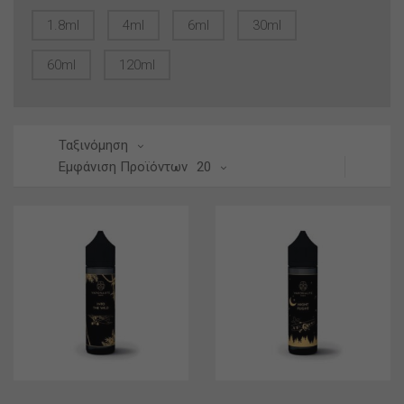
1.8ml
4ml
6ml
30ml
60ml
120ml
Ταξινόμηση
Εμφάνιση Προϊόντων
20