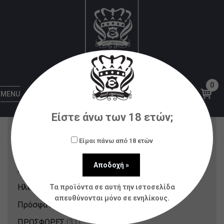
Strapped Reloaded
Αρχική
Υγρά αναπλήρωσης (flavorshots)
Strapped Reloaded
0
MENU
Κατηγορίες Προϊόντων
Είστε άνω των 18 ετών;
Nicotine Pouches & Strips
(12)
Είμαι πάνω από 18 ετών
Αξεσουάρ
(80)
Ατμοποιητές
(21)
Ηλεκτρονικά Τσιγάρα
(148)
Τα προϊόντα σε αυτή την ιστοσελίδα
απευθύνονται μόνο σε ενηλίκους.
Πρόσφατα Προϊόντα
(214)
ΠΡΟΣΦΟΡΕΣ
(31)