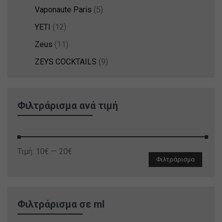
Vaponaute Paris
(5)
YETI
(12)
Zeus
(11)
ZEYS COCKTAILS
(9)
Φιλτράρισμα ανά τιμή
Ελάχιστη
Μέγιστη
Τιμή:
10€
—
20€
Φιλτράρισμα
τιμή
τιμή
Φιλτράρισμα σε ml