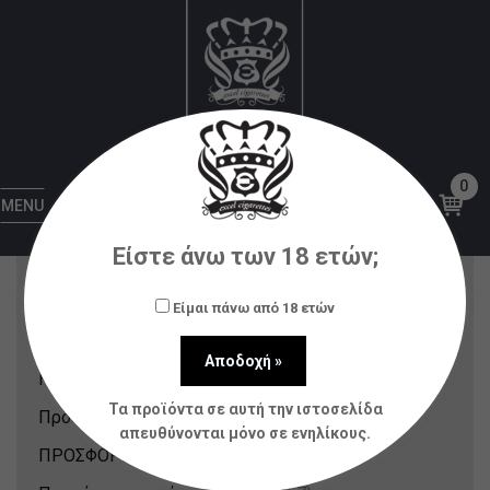
1.8ml
Αρχική
Προϊόντα με ετικέτα “1.8ml”
0
Κατηγορίες Προϊόντων
MENU
Είστε άνω των 18 ετών;
Nicotine Pouches & Strips
(12)
Αξεσουάρ
(80)
Είμαι πάνω από 18 ετών
Ατμοποιητές
(21)
Ηλεκτρονικά Τσιγάρα
(148)
Τα προϊόντα σε αυτή την ιστοσελίδα
Πρόσφατα Προϊόντα
(214)
απευθύνονται μόνο σε ενηλίκους.
ΠΡΟΣΦΟΡΕΣ
(31)