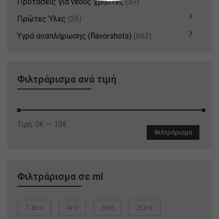
Προτάσεις για νέους χρήστες
(57)
Πρώτες Ύλες
(26)
Υγρά αναπλήρωσης (flavorshots)
(662)
Φιλτράρισμα ανά τιμή
Ελάχιστη
Μέγιστη
Τιμή:
0€
—
10€
Φιλτράρισμα
τιμή
τιμή
Φιλτράρισμα σε ml
1.8ml
4ml
6ml
30ml