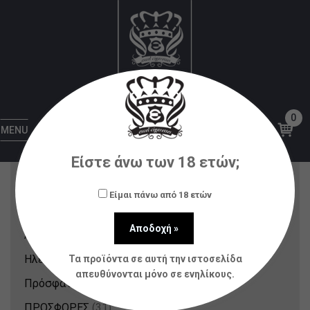
Opus Gloria
Αρχική
Υγρά αναπλήρωσης (flavorshots)
Opus
Gloria
0
MENU
Κατηγορίες Προϊόντων
Είστε άνω των 18 ετών;
Nicotine Pouches & Strips
(12)
Είμαι πάνω από 18 ετών
Αξεσουάρ
(80)
Ατμοποιητές
(21)
Ηλεκτρονικά Τσιγάρα
(148)
Τα προϊόντα σε αυτή την ιστοσελίδα
απευθύνονται μόνο σε ενηλίκους.
Πρόσφατα Προϊόντα
(214)
ΠΡΟΣΦΟΡΕΣ
(31)