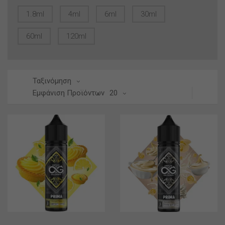
1.8ml
4ml
6ml
30ml
60ml
120ml
Ταξινόμηση
Εμφάνιση Προϊόντων
20