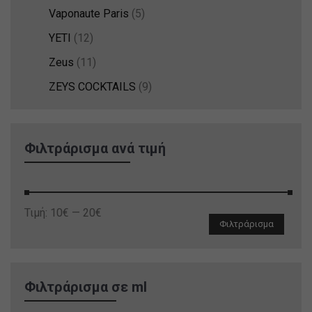
Vaponaute Paris
(5)
YETI
(12)
Zeus
(11)
ZEYS COCKTAILS
(9)
Φιλτράρισμα ανά τιμή
Ελάχιστη
Μέγιστη
Τιμή:
10€
—
20€
Φιλτράρισμα
τιμή
τιμή
Φιλτράρισμα σε ml