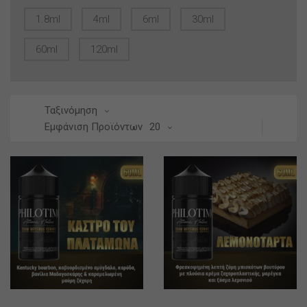
1.8ml
4ml
6ml
30ml
60ml
120ml
Ταξινόμηση
Εμφάνιση Προϊόντων
20