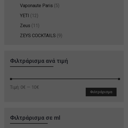
Vaponaute Paris
(5)
YETI
(12)
Zeus
(11)
ZEYS COCKTAILS
(9)
Φιλτράρισμα ανά τιμή
Ελάχιστη
Μέγιστη
Τιμή:
0€
—
10€
Φιλτράρισμα
τιμή
τιμή
Φιλτράρισμα σε ml