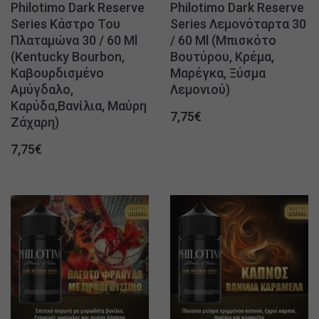
Philotimo Dark Reserve
Philotimo Dark Reserve
Series Κάστρο Του
Series Λεμονόταρτα 30
Πλαταμώνα 30 / 60 Ml
/ 60 Ml (Μπισκότο
(Kentucky Bourbon,
Βουτύρου, Κρέμα,
Καβουρδισμένο
Μαρέγκα, Ξύσμα
Αμύγδαλο,
Λεμονιού)
Καρύδα,Βανίλια, Μαύρη
7,75
€
Ζάχαρη)
7,75
€