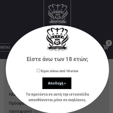
Philotimo
Αρχική
Υγρά αναπλήρωσης (flavorshots)
Philotimo
0
MENU
Κατηγορίες Προϊόντων
Είστε άνω των 18 ετών;
Nicotine Pouches & Strips
(12)
Είμαι πάνω από 18 ετών
Αξεσουάρ
(80)
Ατμοποιητές
(21)
Ηλεκτρονικά Τσιγάρα
(148)
Τα προϊόντα σε αυτή την ιστοσελίδα
απευθύνονται μόνο σε ενηλίκους.
Πρόσφατα Προϊόντα
(214)
ΠΡΟΣΦΟΡΕΣ
(31)