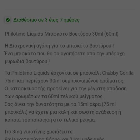
Διαθέσιμο σε 3 έως 7 ημέρες
Philotimo Liquids Μπισκότο Βουτύρου 30ml (60ml)
H Διαχρονική αγάπη για το μπισκότο βουτύρου !
Ένα μπισκότο που θα το αγαπήσετε από την υπέροχη
μυρωδιά βουτύρου !
Τα Philotimo Liquids έρχονται σε μπουκάλι Chubby Gorilla
75ml και περιέχουν 30ml συμπυκνωμένου αρώματος.
Ο κατασκευαστής προτείνει για την μέγιστη απόδοση
των αρωμάτων τα 60ml τελικού μείγματος.
Σας δίνει την δυνατότητα με τα 15ml αέρα (75 ml
μπουκάλι) να έχετε μια καλή και σωστή ανάδευση ή
κάποια τροποποίηση στο τελικό μείγμα.
Για 3mg νικοτίνης χρειάζεστε:
9ml νικοτινούχας βάσης και 21ml μηδενικής