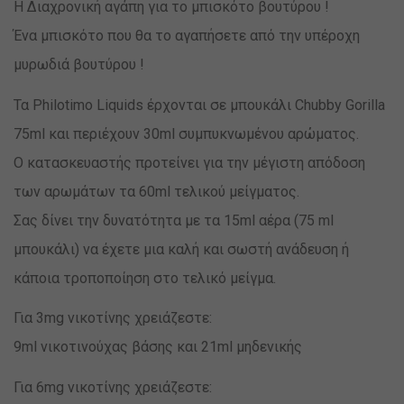
H Διαχρονική αγάπη για το μπισκότο βουτύρου !
Ένα μπισκότο που θα το αγαπήσετε από την υπέροχη
μυρωδιά βουτύρου !
Τα Philotimo Liquids έρχονται σε μπουκάλι Chubby Gorilla
75ml και περιέχουν 30ml συμπυκνωμένου αρώματος.
Ο κατασκευαστής προτείνει για την μέγιστη απόδοση
των αρωμάτων τα 60ml τελικού μείγματος.
Σας δίνει την δυνατότητα με τα 15ml αέρα (75 ml
μπουκάλι) να έχετε μια καλή και σωστή ανάδευση ή
κάποια τροποποίηση στο τελικό μείγμα.
Για 3mg νικοτίνης χρειάζεστε:
9ml νικοτινούχας βάσης και 21ml μηδενικής
Για 6mg νικοτίνης χρειάζεστε: