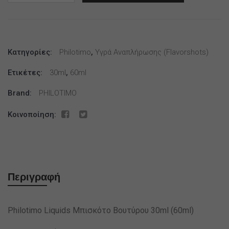
Liquids
Μπισκότο
Βουτύρου
30ml
Κατηγορίες:
(60ml)
Philotimo
,
Υγρά Αναπλήρωσης (flavorshots)
ποσότητα
Ετικέτες:
30ml
,
60ml
Brand:
PHILOTIMO
Κοινοποίηση:
Περιγραφή
Philotimo Liquids Μπισκότο Βουτύρου 30ml (60ml)