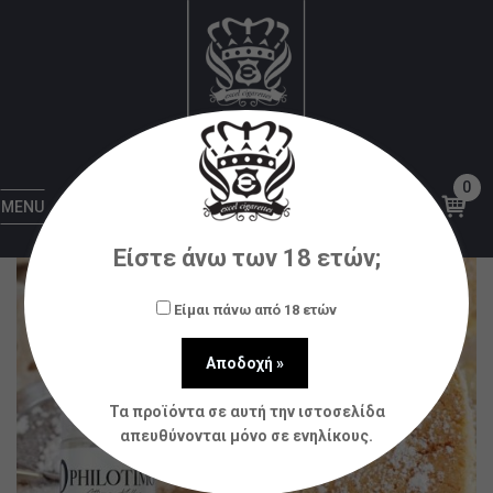
Αρχική
Υγρά αναπλήρωσης (flavorshots)
Philotimo
Philotimo Liquids Μπισκότο Βουτύρου
30ml (60ml)
0
MENU
Είστε άνω των 18 ετών;
Είμαι πάνω από 18 ετών
Τα προϊόντα σε αυτή την ιστοσελίδα
απευθύνονται μόνο σε ενηλίκους.