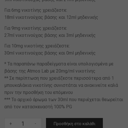
Για 6mg νικοτίνης χρειάζεστε:
18ml νικοτινούχας βάσης και 12ml μηδενικής
Για 9mg νικοτίνης χρειάζεστε:
27ml νικοτινούχας βάσης και 3ml μηδενικής
Για 10mg νικοτίνης χρειάζεστε:
30ml νικοτινούχας βάσης και 0ml μηδενικής
* Τα παραπάνω παραδείγματα είναι υπολογισμένα με
βάσης της Atmos Lab με 20mg/ml νικοτίνης
** Σε περίπτωση που χρειάζεστε περισσότερα από 1
μπουκαλάκια νικοτίνης συνιστάται να ανακινείτε καλά
πριν την προσθήκη του επόμενου
*** Το αρχικό άρωμα των 30ml που περιέχεται θεωρείται
από τον κατασκευαστή 100% PG
Philotimo
+
-
Προσθήκη στο καλάθι