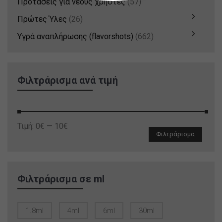
Προτάσεις για νέους χρήστες
(57)
Πρώτες Ύλες
(26)
Υγρά αναπλήρωσης (flavorshots)
(662)
Φιλτράρισμα ανά τιμή
Ελάχιστη
Μέγιστη
Τιμή:
0€
—
10€
Φιλτράρισμα
τιμή
τιμή
Φιλτράρισμα σε ml
1.8ml
4ml
6ml
30ml