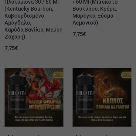
Πλαταμώνα 30 / 60 Ml
/ 60 Ml (Μπισκότο
(Kentucky Bourbon,
Βουτύρου, Κρέμα,
Καβουρδισμένο
Μαρέγκα, Ξύσμα
Αμύγδαλο,
Λεμονιού)
Καρύδα,Βανίλια, Μαύρη
7,75
€
Ζάχαρη)
7,75
€