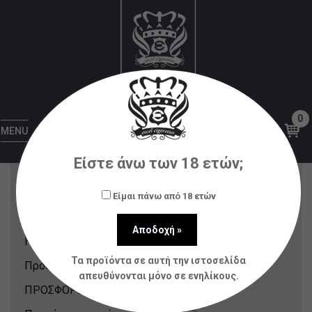
PHILOTIMO
Αρχική
PHILOTIMO
0
Κατηγορίες Προϊόντων
MENU
Είστε άνω των 18 ετών;
Nicotine Pouches & Strips
(12)
Αξεσουάρ
(80)
Είμαι πάνω από 18 ετών
Ατμοποιητές
(21)
Ηλεκτρονικά Τσιγάρα
(148)
Τα προϊόντα σε αυτή την ιστοσελίδα
Πρόσφατα Προϊόντα
(214)
απευθύνονται μόνο σε ενηλίκους.
ΠΡΟΣΦΟΡΕΣ
(31)