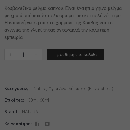
Κουβανέζικο μείγμα καπνού. Είναι ένα ήπιο γήινο μείγμα
με χροιά από κακάο, πολύ αρωματικό και πολύ νόστιμο.
Η καπνική γεύση από το χαρμάνι της Κούβας και το
άγγιγμα της γλυκύτητας αντανακλά την καλύτερη
εμπειρία.
BY
+
-
Προσθήκη στο καλάθι
NATURA
30/60ML
CUBAN
SUPREME
Κατηγορίες:
*
Natura
,
Υγρά Αναπλήρωσης (flavorshots)
TPD
Ετικέτες:
30ml
,
60ml
*
ποσότητα
Brand:
NATURA
Κοινοποίηση: