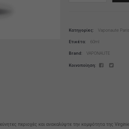
The
Wild
20ml
(60ml)
Κατηγορίες:
–
Vaponaute Pari
Vaponaute
Ετικέτα:
60ml
Paris
ποσότητα
Brand:
VAPONAUTE
Κοινοποίηση:
εύνητες περιοχές και ανακαλύψτε την κομψότητα της Virginie C