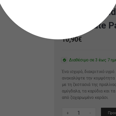
Into The Wil
Vaponaute P
10,90
€
Διαθέσιμο σε 3 έως 7 ημ
Ένα ισχυρό, διακριτικό υγρό
ανακαλύψτε την κομψότητα της
με τη ζεστασιά της πραλίνα
αμύγδαλα, τα καρύδια και τ
από ζαχαρωμένο κεράσι.
Into
+
-
Προσ