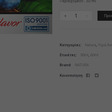
Περιεχόμενο : 30 ml.
BY
+
-
Προσ
NATURA
30/60ML
FOREST
FRUIT
Κατηγορίες:
MIX
Natura
,
Υγρά Αν
*
Ετικέτες:
30ml
,
60ml
TPD
*
Brand:
NATURA
ποσότητα
Κοινοποίηση: