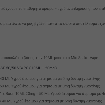
τιάχνουμε το επιθυμητό άρωμα – υγρό αναπλήρωσης που επι
ταιρεία ώστε να μας βγάζει πάντα το σωστό αποτέλεσμα , χω
ή 3 μπουκαλάκια βάσης των 10ML μέσα στο Mix-Shake-Vape.
ASE 50/50 VG/PG ( 10ML – 20mg )
0 ML Υγρού έτοιμου για άτμισμα με 0mg δύναμη νικοτίνης
0 ML Υγρού έτοιμου για άτμισμα με 0mg δύναμη νικοτίνης
 x Βάση 10ML 20mg = 50 ML Υγρού έτοιμου για άτμισμα με 4
40 ML Υγρού έτοιμου για άτμισμα με 5mg δύναμη νικοτίνης