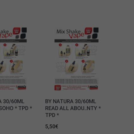
A 30/60ML
BY NATURA 30/60ML
OHO * TPD *
READ ALL ABOU..NTY *
TPD *
5,50
€