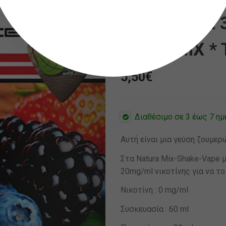
BY NATURA 
FRUIT MIX * 
5,50
€
Διαθέσιμο σε 3 έως 7 ημ
Αυτή είναι μια γεύση ζουμε
Στα Natura Mix-Shake-Vape μ
20mg/ml νικοτίνης για να το
Νικοτίνη : 0 mg/ml
Συσκευασία : 60 ml