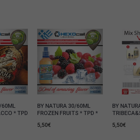
/60ML
BY NATURA 30/60ML
BY NATUR
CCO * TPD
FROZEN FRUITS * TPD *
TRIBECA&S
5,50
€
5,50
€