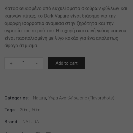
Κατασκευασμένο από εκχυλίσματα σκούρων φύλλων και
καπνών πίπας, το Dark Vapure είναι διάσημo για την
όμορφη ισορροπία ανάμεσα στην ξηρότητα και την
υγρασία του ατμού του. H ισχυρή σκοτεινή γεύση καπνού
είναι πασπαλισμένη με λίγο κακάο για ένα απολύτως
άψογο άτμισμα.
BY
+
-
Add to cart
NATURA
30/60ML
DARK
VAPURE
Categories:
*
Natura
,
Υγρά Αναπλήρωσης (flavorshots)
TPD
Tags:
30ml
,
60ml
*
quantity
Brand:
NATURA