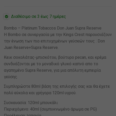
Διαθέσιμο σε 3 έως 7 ημέρες
Bombo – Platinum Tobaccos Don Juan Supra Reserve
Η Βombo σε συνεργασία με την Kings Crest παρουσιάζουν
την ένωση των πιο επιτυχημένων γεύσεών τους : Don
Juan Reserve+Supra Reserve.
Kεικ σοκολάτας-μπισκότου, βούτυρο pecan, και κρέμα
συνδυάζονται με το μοναδικό γλυκό καπνό απο το
αγαπημένο Supra Reserve, για μια απόλυτη εμπειρία
γεύσης.
Συμπληρώστε 80ml βάση της επιλογής σας και θα έχετε
πολύ εύκολα και γρήγορα 120ml υγρού.
Συσκευασία: 120ml μπουκάλι
Περιεχόμενο: 40ml (συμπυκνωμένο άρωμα σε PG)
Προέλευση: Ισπανία