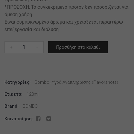
*ΠΡΟΣΟΧΗ: Το συγκεκριμένο προϊόν δεν προορίζεται για
άμεση χρήση.
Είναι συμπυκνωμένο άρωμα και χρειάζεται περαιτέρω
επεξεργασία και διάλυση.
Bombo
+
-
Προσθήκη στο καλάθι
–
Platinum
Tobaccos
Don
Κατηγορίες:
Juan
Bombo
,
Υγρά Αναπλήρωσης (flavorshots)
Supra
Ετικέτα:
120ml
Reserve
120ml
Brand:
BOMBO
ποσότητα
Κοινοποίηση: