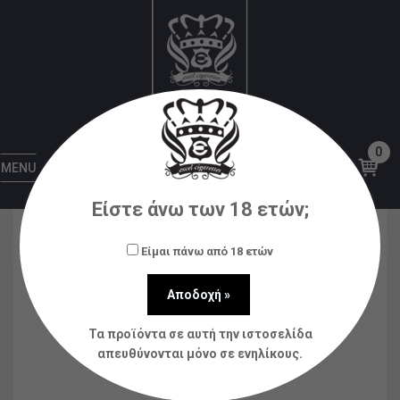
Αρχική
Υγρά αναπλήρωσης (flavorshots)
YETI
Yeti Iced Flavour Shot Apricot Watermelon 120ml
0
MENU
Είστε άνω των 18 ετών;
Είμαι πάνω από 18 ετών
Τα προϊόντα σε αυτή την ιστοσελίδα
απευθύνονται μόνο σε ενηλίκους.