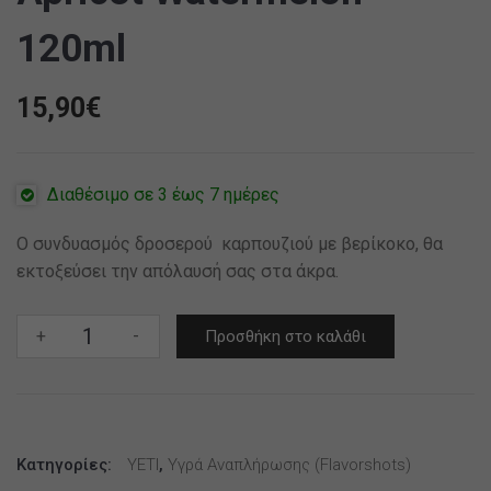
120ml
15,90
€
Διαθέσιμο σε 3 έως 7 ημέρες
Ο συνδυασμός δροσερού καρπουζιού με βερίκοκο, θα
εκτοξεύσει την απόλαυσή σας στα άκρα.
Yeti
+
-
Προσθήκη στο καλάθι
Iced
Flavour
Shot
Apricot
Κατηγορίες:
Watermelon
YETI
,
Υγρά Αναπλήρωσης (flavorshots)