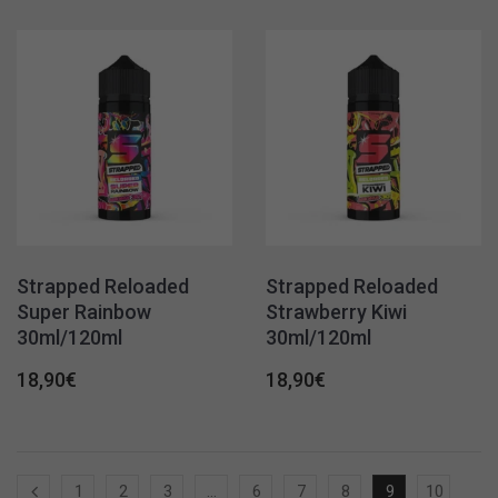
Strapped Reloaded
Strapped Reloaded
Super Rainbow
Strawberry Kiwi
30ml/120ml
30ml/120ml
18,90
€
18,90
€
1
2
3
…
6
7
8
9
10