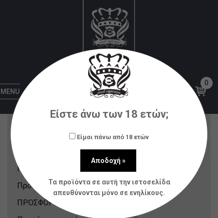
Πρόσφατα Προϊόντα
Αρχική
Πρόσφατα Προϊόντα
Σελίδα 9
0
Κατηγορίες Προϊόντων
MENU
Είστε άνω των 18 ετών;
Nicotine Pouches & Strips
(12)
Αξεσουάρ
(80)
Είμαι πάνω από 18 ετών
Ατμοποιητές
(21)
Ηλεκτρονικά Τσιγάρα
(148)
Τα προϊόντα σε αυτή την ιστοσελίδα
Πρόσφατα Προϊόντα
(214)
απευθύνονται μόνο σε ενηλίκους.
ΠΡΟΣΦΟΡΕΣ
(31)