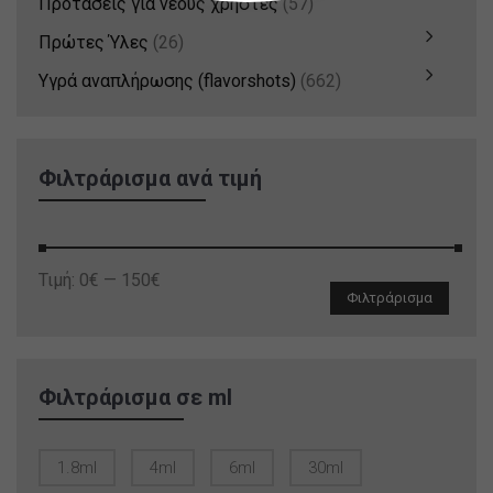
Προτάσεις για νέους χρήστες
(57)
Πρώτες Ύλες
(26)
Υγρά αναπλήρωσης (flavorshots)
(662)
Φιλτράρισμα ανά τιμή
Ελάχιστη
Μέγιστη
Τιμή:
0€
—
150€
Φιλτράρισμα
τιμή
τιμή
Φιλτράρισμα σε ml
1.8ml
4ml
6ml
30ml