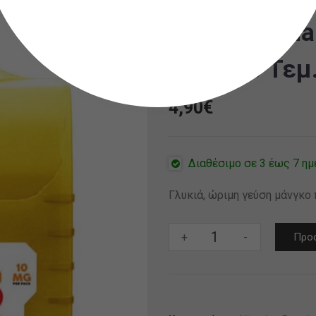
IT`S RIPS Ma
1mg (10 Τεμ.
4,90
€
Διαθέσιμο σε 3 έως 7 ημ
Γλυκιά, ώριμη γεύση μάνγκο
IT`S
+
-
Προσ
RIPS
Mango
Nicotine
Strips