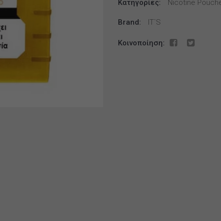
Κατηγορίες:
1mg
Nicotine Pouche
(10
Brand:
IT`S
τεμ.)
ποσότητα
Κοινοποίηση: