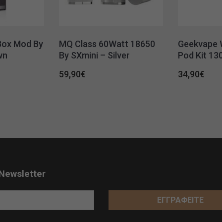
Box Mod By
MQ Class 60Watt 18650
Geekvape 
wn
By SXmini – Silver
Pod Kit 1
59,90
€
34,90
€
Newsletter