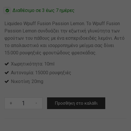
Διαθέσιμο σε 3 έως 7 ημέρες
Liquideo Wpuff Fusion Passion Lemon. Το Wpuff Fusion
Passion Lemon συνδυάζει την εξωτική γλυκύτητα των
φρούτων του πάθους με ένα εσπεριδοειδές λεμόνι. Αυτό
το απολαυστικό και ισορροπημένο μείγμα σας δίνει
15.000 ρουφηξιές φρουτώδους φρεσκάδας.
Χωρητικότητα: 10ml
Αυτονομία: 15000 ρουφηξιές
Νικοτίνη: 20mg
Liquideo
+
-
Προσθήκη στο καλάθι
Wpuff
Fusion
Passion
Lemon