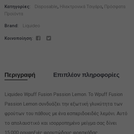
Κατηγορίες:
15000
Disposable
,
Ηλεκτρονικά Τσιγάρα
,
Πρόσφατα
Προϊόντα
puffs
ποσότητα
Brand:
Liquideo
Κοινοποίηση:
Περιγραφή
Επιπλέον πληροφορίες
Liquideo Wpuff Fusion Passion Lemon. Το Wpuff Fusion
Passion Lemon συνδυάζει την εξωτική γλυκύτητα των
φρούτων του πάθους με ένα εσπεριδοειδές λεμόνι. Αυτό
το απολαυστικό και ισορροπημένο μείγμα σας δίνει
15.000 ρουφηξιές φρουτώδους φρεσκάδας.