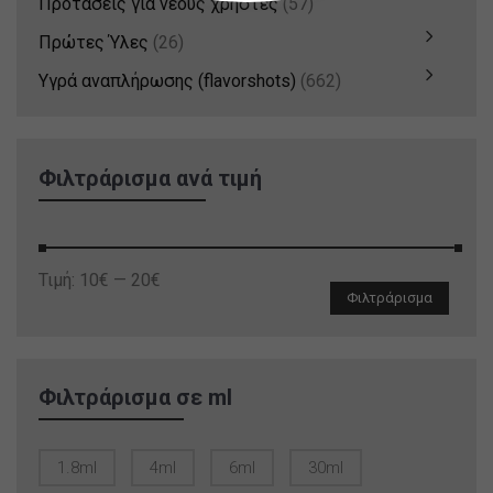
Προτάσεις για νέους χρήστες
(57)
Πρώτες Ύλες
(26)
Υγρά αναπλήρωσης (flavorshots)
(662)
Φιλτράρισμα ανά τιμή
Ελάχιστη
Μέγιστη
Τιμή:
10€
—
20€
Φιλτράρισμα
τιμή
τιμή
Φιλτράρισμα σε ml
1.8ml
4ml
6ml
30ml