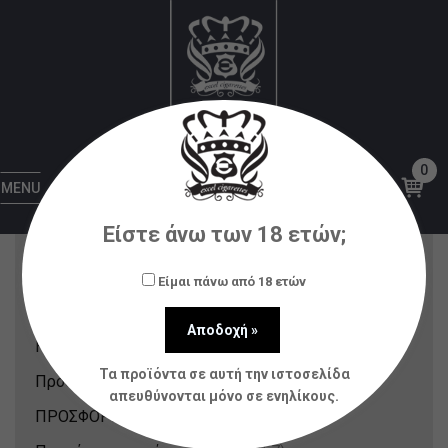
OMERTA
Αρχική
OMERTA
0
Κατηγορίες Προϊόντων
MENU
Είστε άνω των 18 ετών;
Nicotine Pouches & Strips
(12)
Αξεσουάρ
(80)
Είμαι πάνω από 18 ετών
Ατμοποιητές
(21)
Ηλεκτρονικά Τσιγάρα
(148)
Τα προϊόντα σε αυτή την ιστοσελίδα
Πρόσφατα Προϊόντα
(214)
απευθύνονται μόνο σε ενηλίκους.
ΠΡΟΣΦΟΡΕΣ
(31)