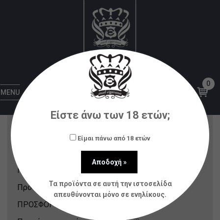
Πρόσφατα Προϊόντα
Αρχική
Πρόσφατα Προϊόντα
0
Κατηγορίες Προϊόντων
MENU
Είστε άνω των 18 ετών;
Nicotine Pouches & Strips
(12)
Αξεσουάρ
(80)
Είμαι πάνω από 18 ετών
Ατμοποιητές
(21)
Ηλεκτρονικά Τσιγάρα
(148)
Τα προϊόντα σε αυτή την ιστοσελίδα
Πρόσφατα Προϊόντα
(214)
απευθύνονται μόνο σε ενηλίκους.
ΠΡΟΣΦΟΡΕΣ
(31)