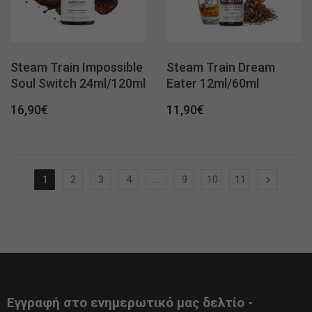
Steam Train Impossible
Steam Train Dream
Soul Switch 24ml/120ml
Eater 12ml/60ml
16,90
€
11,90
€
1
2
3
4
…
9
10
11
Εγγραφή στο ενημερωτικό μας δελτίο -