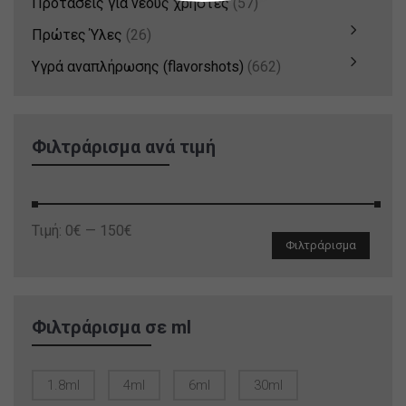
Προτάσεις για νέους χρήστες
(57)
Πρώτες Ύλες
(26)
Υγρά αναπλήρωσης (flavorshots)
(662)
Φιλτράρισμα ανά τιμή
Ελάχιστη
Μέγιστη
Τιμή:
0€
—
150€
Φιλτράρισμα
τιμή
τιμή
Φιλτράρισμα σε ml
1.8ml
4ml
6ml
30ml