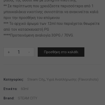
βάσης της Boost Me με 20mg/ml νικοτίνης
** Σε περίπτωση που χρειάζεστε περισσότερα από 1
μπουκαλάκια νικοτίνης συνιστάται να ανακινείται καλά
πριν την προσθήκη του επόμενου
*** Το αρχικό άρωμα των 12ml που περιέχεται θεωρείτε
από τον κατασκευαστή PG
****Προτεινόμενη αναλογία 30PG / 70VG.
Steam
+
-
Προσθήκη στο καλάθι
City
Tribeca
12ml
(60ml)
Κατηγορίες:
ποσότητα
Steam City
,
Υγρά Αναπλήρωσης (flavorshots)
Ετικέτα:
60ml
Brand:
STEAM CITY