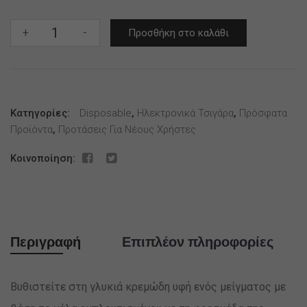
Smarter
+
-
Προσθήκη στο καλάθι
Mini
Pod
Strawberry
and
Κατηγορίες:
Cream
Disposable
,
Ηλεκτρονικά Τσιγάρα
,
Πρόσφατα
Προϊόντα
,
Προτάσεις Για Νέους Χρήστες
20mg
2x2ml
Κοινοποίηση:
ποσότητα
Περιγραφή
Επιπλέον πληροφορίες
Βυθιστείτε στη γλυκιά κρεμώδη υφή ενός μείγματος με