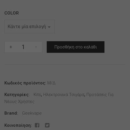
COLOR
L200
+
-
Προσθήκη στο καλάθι
(Aegis
Legend
2)
200W
TC
Κωδικός προϊόντος:
Μ/Δ
Kit
Κατηγορίες:
Kits
,
Ηλεκτρονικά Τσιγάρα
,
Προτάσεις Για
–
Νέους Χρήστες
Geekvape
ποσότητα
Brand:
Geekvape
Κοινοποίηση: