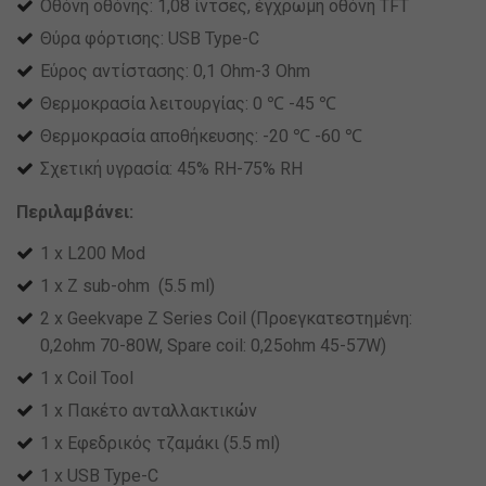
Οθόνη οθόνης: 1,08 ίντσες, έγχρωμη οθόνη TFT
Θύρα φόρτισης: USB Type-C
Εύρος αντίστασης: 0,1 Ohm-3 Ohm
Θερμοκρασία λειτουργίας: 0 ℃ -45 ℃
Θερμοκρασία αποθήκευσης: -20 ℃ -60 ℃
Σχετική υγρασία: 45% RH-75% RH
Περιλαμβάνει:
1 x L200 Mod
1 x Z sub-ohm (5.5 ml)
2 x Geekvape Z Series Coil (Προεγκατεστημένη:
0,2ohm 70-80W, Spare coil: 0,25ohm 45-57W)
1 x Coil Tool
1 x Πακέτο ανταλλακτικών
1 x Εφεδρικός τζαμάκι (5.5 ml)
1 x USB Type-C