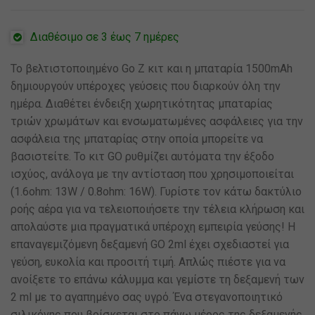
Διαθέσιμο σε 3 έως 7 ημέρες
Το βελτιστοποιημένo Go Z κιτ και η μπαταρία 1500mAh
δημιουργούν υπέροχες γεύσεις που διαρκούν όλη την
ημέρα. Διαθέτει ένδειξη χωρητικότητας μπαταρίας
τριών χρωμάτων και ενσωματωμένες ασφάλειες για την
ασφάλεια της μπαταρίας στην οποία μπορείτε να
βασιστείτε. Το κιτ GO ρυθμίζει αυτόματα την έξοδο
ισχύος, ανάλογα με την αντίσταση που χρησιμοποιείται
(1.6ohm: 13W / 0.8ohm: 16W). Γυρίστε τον κάτω δακτύλιο
ροής αέρα για να τελειοποιήσετε την τέλεια κλήρωση και
απολαύστε μια πραγματικά υπέροχη εμπειρία γεύσης! Η
επαναγεμιζόμενη δεξαμενή GO 2ml έχει σχεδιαστεί για
γεύση, ευκολία και προσιτή τιμή. Απλώς πιέστε για να
ανοίξετε το επάνω κάλυμμα και γεμίστε τη δεξαμενή των
2 ml με το αγαπημένο σας υγρό. Ένα στεγανοποιητικό
σιλικόνης που βρίσκεται στο πάνω μέρος της δεξαμενής