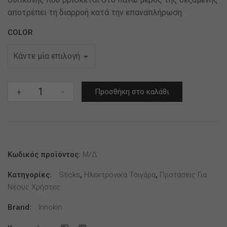
αποτρέπει τη διαρροή κατά την επαναπλήρωση.
COLOR
Innokin
+
-
Προσθήκη στο καλάθι
Go
Z
Kit
1500mAh
2ml
Κωδικός προϊόντος:
Μ/Δ
ποσότητα
Κατηγορίες:
Sticks
,
Ηλεκτρονικά Τσιγάρα
,
Προτάσεις Για
Νέους Χρήστες
Brand:
Innokin