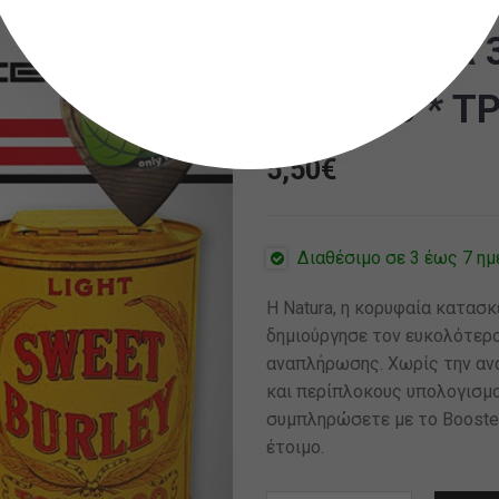
BY NATURA 3
Tobacco * TP
5,50
€
Διαθέσιμο σε 3 έως 7 ημ
Η Natura, η κορυφαία κατασ
δημιούργησε τον ευκολότερο
αναπλήρωσης. Χωρίς την ανά
και περίπλοκους υπολογισμού
συμπληρώσετε με το Booster 
έτοιμο.