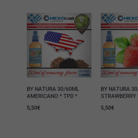
BY NATURA 30/60ML
BY NATURA 30
AMERICANO * TPD *
STRAWBERRY *
5,50
€
5,50
€