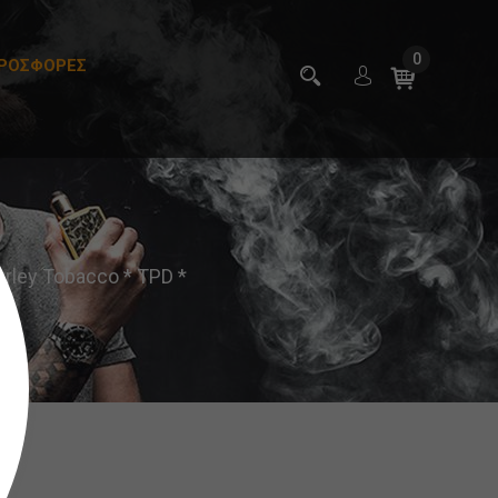
0
ΡΟΣΦΟΡΕΣ
ley Tobacco * TPD *