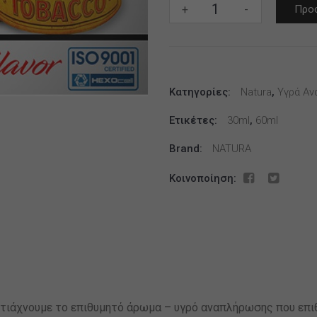
BY
+
-
Προσ
NATURA
30/60ML
Burley
Tobacco
Κατηγορίες:
*
Natura
,
Υγρά Αν
TPD
Ετικέτες:
30ml
,
60ml
*
ποσότητα
Brand:
NATURA
Κοινοποίηση:
τιάχνουμε το επιθυμητό άρωμα – υγρό αναπλήρωσης που επι