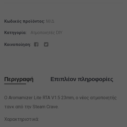
V1.5
23mm
by
Κωδικός προϊόντος:
Μ/Δ
Steam
Κατηγορία:
Ατμοποιητές DIY
Crave
Silver
Κοινοποίηση:
ποσότητα
Περιγραφή
Επιπλέον πληροφορίες
Ο Aromamizer Lite RTA V1.5 23mm, ο νέος ατμοποιητής
τανκ από την Steam Crave.
Χαρακτηριστικά: