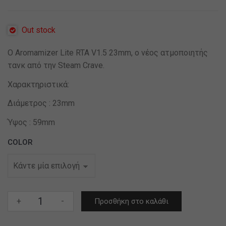
Out stock
Ο Aromamizer Lite RTA V1.5 23mm, ο νέος ατμοποιητής
τανκ από την Steam Crave.
Χαρακτηριστικά:
Διάμετρος : 23mm
Ύψος : 59mm
COLOR
Aromamizer
+
-
Προσθήκη στο καλάθι
Lite
RTA