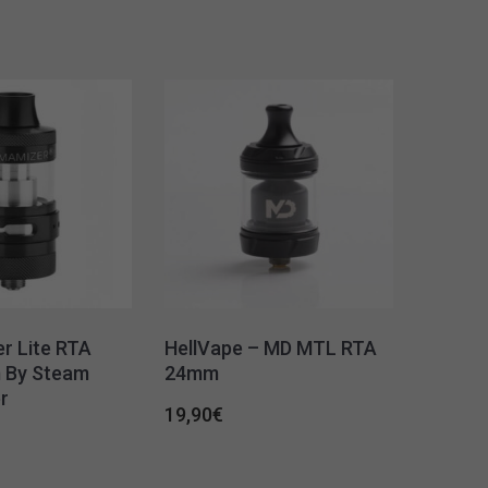
r Lite RTA
HellVape – MD MTL RTA
 By Steam
24mm
r
19,90
€