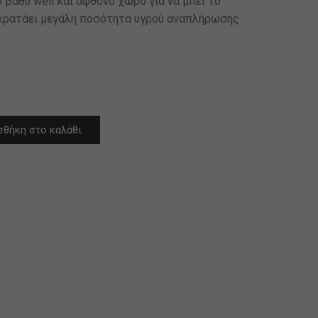
 βαθύ well και άφθονο χώρο για να μπεί το
 κρατάει μεγάλη ποσότητα υγρού αναπλήρωσης.
θήκη στο καλάθι