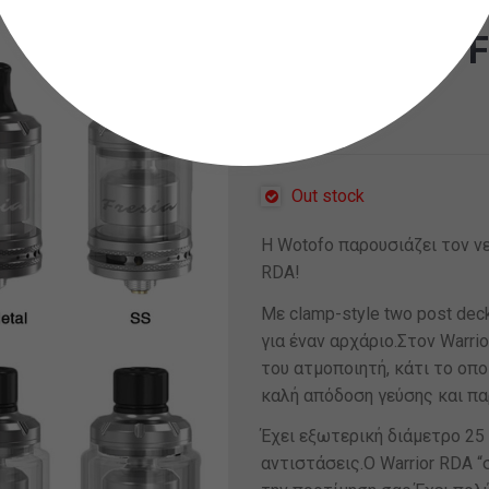
Damn Vape F
14,90
€
Out stock
Η Wotofo παρουσιάζει τον νε
RDA!
Με clamp-style two post dec
για έναν αρχάριο.Στον Warri
του ατμοποιητή, κάτι το οπο
καλή απόδοση γεύσης και π
Έχει εξωτερική διάμετρο 25
αντιστάσεις.Ο Warrior RDA “