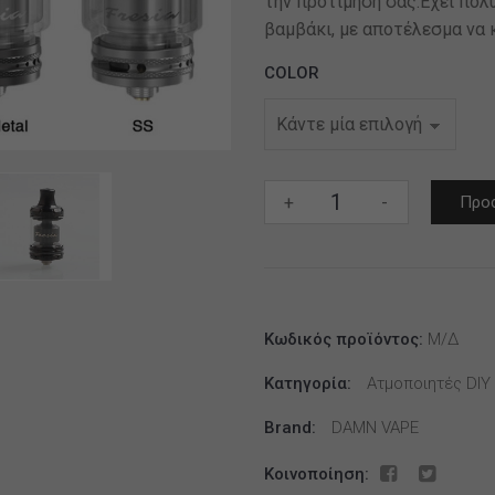
την προτίμηση σας.Έχει πολύ
βαμβάκι, με αποτέλεσμα να
COLOR
Damn
+
-
Προσ
Vape
Fresia
MTL/DL
RTA
ποσότητα
Κωδικός προϊόντος:
Μ/Δ
Κατηγορία:
Ατμοποιητές DIY
Brand:
DAMN VAPE
Κοινοποίηση: