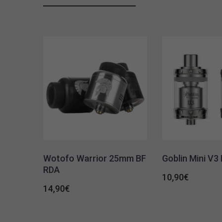
Wotofo Warrior 25mm BF
Goblin Mini V3
RDA
10,90
€
14,90
€