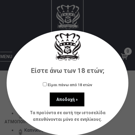
Home
Mega Menu
ΝΕΟ 2
ΝΕΟ 2
ΝΕΟ 2
Applebite
06/05/2025
0
Comments
0
MENU
ΗΛΕΚΤΡΟΝΙΚΑ ΤΣΙΓΑΡΑ
Είστε άνω των 18 ετών;
Pods
Είμαι πάνω από 18 ετών
Sticks
Mods
Kits
Τα προϊόντα σε αυτή την ιστοσελίδα
Disposable
απευθύνονται μόνο σε ενηλίκους.
ΑΤΜΟΠΟΙΗΤΕΣ
Καπνικός