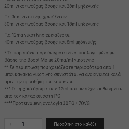
20ml νικοτινούχας βάσης και 28ml μηδενικής
Για 9mg νικοτίνης χρειάζεστε:
30ml νικοτινούχας βάσης και 18ml μηδενικής
Για 12mg νικοτίνης χρειάζεστε:
40ml νικοτινούχας βάσης και 8ml μηδενικής
* Τα παραπάνω παραδείγματα είναι υπολογισμένα με
βάσης της Boost Me με 20mg/ml νικοτίνης
** Σε περίπτωση που χρειάζεστε περισσότερα από 1
μπουκαλάκια νικοτίνης συνιστάται να ανακινείται καλά
πριν την προσθήκη του επόμενου
*** Το αρχικό άρωμα των 12ml που περιέχεται θεωρείτε
από τον κατασκευαστή PG
****Προτεινόμενη αναλογία 30PG / 70VG.
Steam
+
-
Προσθήκη στο καλάθι