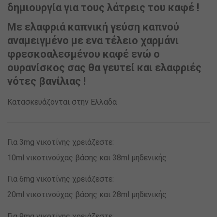
δημιουργία για τους λάτρεις του καφέ !
Με ελαφριά καπνική γεύση καπνού
αναμειγμένο με ενα τέλειο χαρμάνι
φρεσκοαλεσμένου καφέ ενώ ο
ουρανίσκος σας θα γευτεί και ελαφριές
νότες βανίλιας !
Κατασκευάζονται στην Ελλαδα
Για 3mg νικοτίνης χρειάζεστε:
10ml νικοτινούχας βάσης και 38ml μηδενικής
Για 6mg νικοτίνης χρειάζεστε:
20ml νικοτινούχας βάσης και 28ml μηδενικής
Για 9mg νικοτίνης χρειάζεστε: