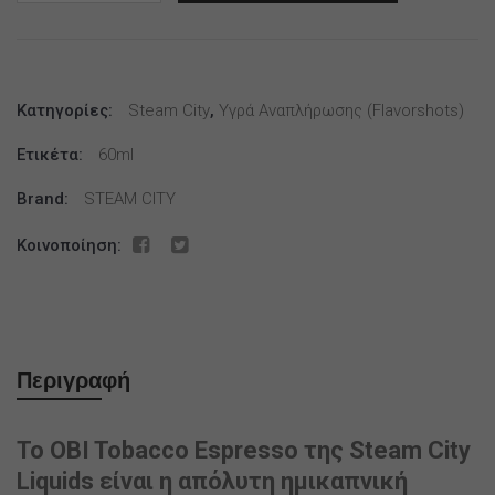
City
OBI
Tobacco
Espresso
Κατηγορίες:
12ml
Steam City
,
Υγρά Αναπλήρωσης (flavorshots)
(60ml)
Ετικέτα:
60ml
ποσότητα
Brand:
STEAM CITY
Κοινοποίηση:
Περιγραφή
Το OBI Tobacco Espresso της Steam City
Liquids είναι η απόλυτη ημικαπνική