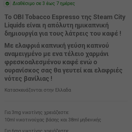
Διαθέσιμο σε 3 έως 7 ημέρες
Το OBI Tobacco Espresso της Steam City
Liquids είναι η απόλυτη ημικαπνική
δημιουργία για τους λάτρεις του καφέ !
Με ελαφριά καπνική γεύση καπνού
αναμειγμένο με ενα τέλειο χαρμάνι
φρεσκοαλεσμένου καφέ ενώ ο
ουρανίσκος σας θα γευτεί και ελαφριές
νότες βανίλιας !
Κατασκευάζονται στην Ελλαδα
Για 3mg νικοτίνης χρειάζεστε:
10ml νικοτινούχας βάσης και 38ml μηδενικής
Για 6mg νικοτίνης χρειάζεστε: