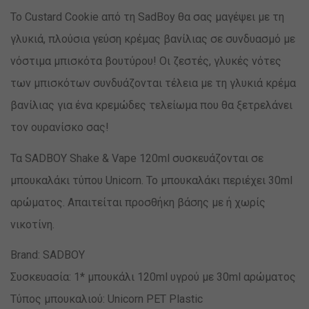
Το Custard Cookie από τη SadBoy θα σας μαγέψει με τη
γλυκιά, πλούσια γεύση κρέμας βανίλιας σε συνδυασμό με
νόστιμα μπισκότα βουτύρου! Οι ζεστές, γλυκές νότες
των μπισκότων συνδυάζονται τέλεια με τη γλυκιά κρέμα
βανίλιας για ένα κρεμώδες τελείωμα που θα ξετρελάνει
τον ουρανίσκο σας!
Τα SADBOY Shake & Vape 120ml συσκευάζονται σε
μπουκαλάκι τύπου Unicorn. Το μπουκαλάκι περιέχει 30ml
αρώματος. Απαιτείται προσθήκη βάσης με ή χωρίς
νικοτίνη.
Brand: SADBOY
Συσκευασία: 1* μπουκάλι 120ml υγρού με 30ml αρώματος
Τύπος μπουκαλιού: Unicorn PET Plastic