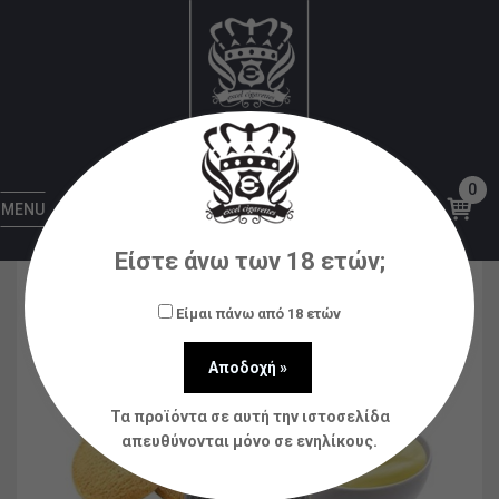
Αρχική
Υγρά αναπλήρωσης (flavorshots)
SADBOY
SADBOY Custard Cookie Shake and Vape
30/120ml
0
MENU
Είστε άνω των 18 ετών;
Είμαι πάνω από 18 ετών
Τα προϊόντα σε αυτή την ιστοσελίδα
απευθύνονται μόνο σε ενηλίκους.