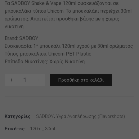
Τα SADBOY Shake & Vape 120ml συσκευάζονται σε
μπουκαλάκι τύπου Unicorn. Το μπουκαλάκι περιέχει 30ml
αρώματος. Απαιτείται προσθήκη βάσης με ή χωρίς
νικοτίνη.
Brand: SADBOY
Συσκευασία: 1* μπουκάλι 120ml υγρού με 30ml αρώματος
Τύπος μπουκαλιού: Unicorn PET Plastic
Επίπεδα Νικοτίνης: Χωρίς Νικοτίνη
SADBOY
+
-
Προσθήκη στο καλάθι
Custard
Cookie
Shake
and
Κατηγορίες:
Vape
SADBOY
,
Υγρά Αναπλήρωσης (flavorshots)
30/120ml
Ετικέτες:
120ml
,
30ml
ποσότητα