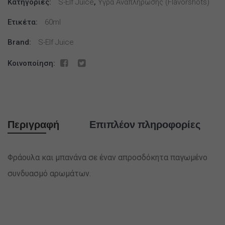
Κατηγορίες:
Banana
S-Elf Juice
,
Υγρά Αναπλήρωσης (flavorshots)
Ice
Ετικέτα:
60ml
Flavour
Shot
Brand:
S-Elf Juice
60ml
Κοινοποίηση:
ποσότητα
Περιγραφή
Επιπλέον πληροφορίες
Φράουλα και μπανάνα σε έναν απροσδόκητα παγωμένο
συνδυασμό αρωμάτων.