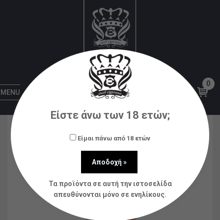
Αρχική
Υγρά αναπλήρωσης (flavorshots)
S-Elf
Juice
S-Elf Juice Strawberry & Banana Ice Flavour
Shot 60ml
0
MENU
Είστε άνω των 18 ετών;
Είμαι πάνω από 18 ετών
Τα προϊόντα σε αυτή την ιστοσελίδα
απευθύνονται μόνο σε ενηλίκους.