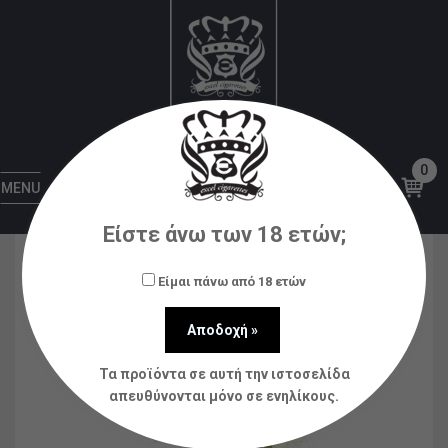
Αρχική
Υγρά αναπλήρωσης (flavorshots)
S-Elf
Juice
S-Elf Juice Blue Razz Lemonade Ice Flavour
Shot 60ml
0
MENU
Είστε άνω των 18 ετών;
Είμαι πάνω από 18 ετών
Τα προϊόντα σε αυτή την ιστοσελίδα
απευθύνονται μόνο σε ενηλίκους.