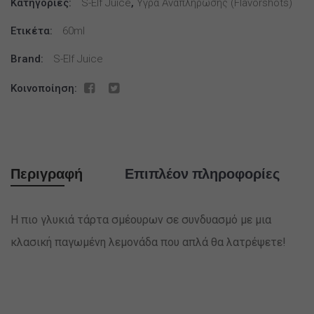
Κατηγορίες:
Lemonade
S-Elf Juice
,
Υγρά Αναπλήρωσης (flavorshots)
Ice
Ετικέτα:
60ml
Flavour
Shot
Brand:
S-Elf Juice
60ml
Κοινοποίηση:
ποσότητα
Περιγραφή
Επιπλέον πληροφορίες
Η πιο γλυκιά τάρτα σμέουρων σε συνδυασμό με μια
κλασική παγωμένη λεμονάδα που απλά θα λατρέψετε!