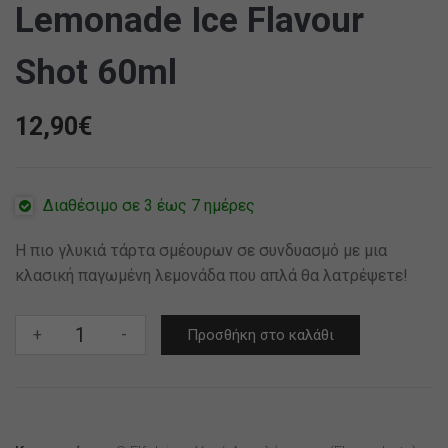
Lemonade Ice Flavour
Shot 60ml
12,90
€
Διαθέσιμο σε 3 έως 7 ημέρες
Η πιο γλυκιά τάρτα σμέουρων σε συνδυασμό με μια
κλασική παγωμένη λεμονάδα που απλά θα λατρέψετε!
S-
+
-
Προσθήκη στο καλάθι
Elf
Juice
Blue
Razz