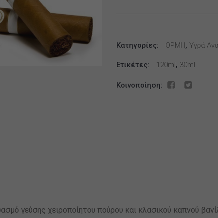
WATSON
OG
30-
Κατηγορίες:
>120ML
OPMH
,
Υγρά Αν
ποσότητα
Ετικέτες:
120ml
,
30ml
Κοινοποίηση:
ασμό γεύσης χειροποίητου πούρου και κλασικού καπνού βανί