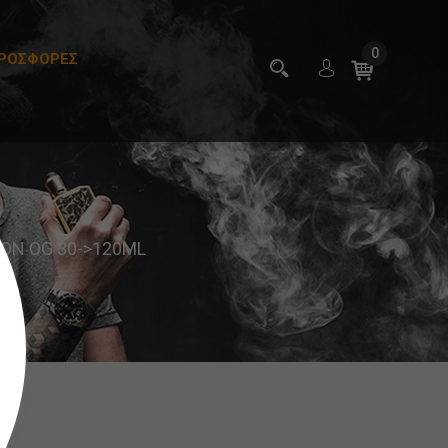
0
ΡΟΣΦΟΡΕΣ
ON OG 30->120ML