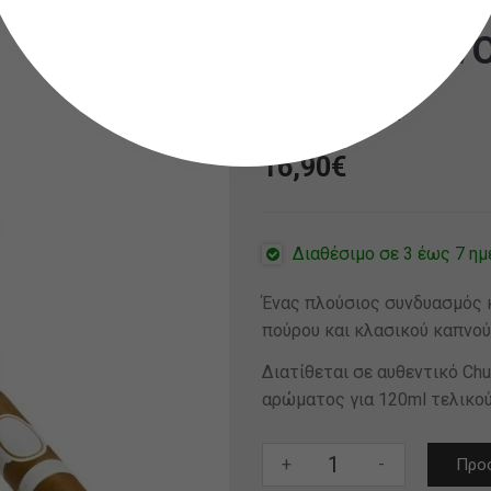
OPMH FLAVO
>120ML
16,90
€
Διαθέσιμο σε 3 έως 7 ημ
Ένας πλούσιος συνδυασμός 
πούρου και κλασικού καπνού
Διατίθεται σε αυθεντικό Chu
αρώματος για 120ml τελικο
OPMH
+
-
Προσ
FLAVOR