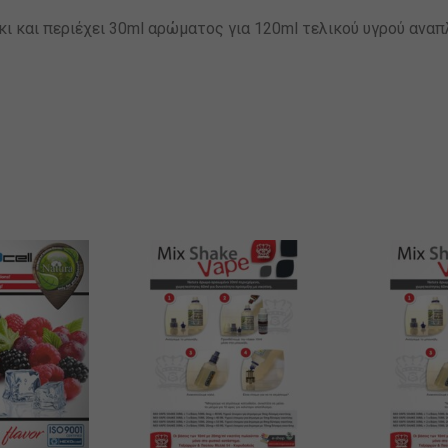
άκι και περιέχει 30ml αρώματος για 120ml τελικού υγρού ανα