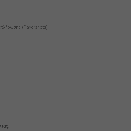
απλήρωσης (flavorshots)
λιας.