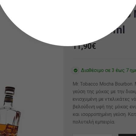
Mr. Tobacco
10ml/60ml
11,90
€
Διαθέσιμο σε 3 έως 7 ημ
Mr. Tobacco Mocha Bourbon. 
γεύση της μόκας με την διακ
ενισχυμένη με ντελικάτες νό
βελούδινη υφή της μόκας εν
και ισορροπημένη γεύση. Κα
πολυτελή εμπειρία.