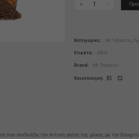
Mr.
+
-
Προσ
Tobacco
Mocha
Bourbon
10ml/60ml
Κατηγορίες:
ποσότητα
Mr.Tobacco
,
Υγ
Ετικέτα:
60ml
Brand:
Mr.Tobacco
Κοινοποίηση:
ση που συνδυάζει την έντονη γεύση της μόκας με την διακριτ