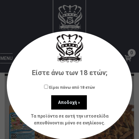
Αρχική
Υγρά αναπλήρωσης (flavorshots)
Natura
MIX-SHAKE-VAPE – NATURA 4/60ML Shade
Tobacco * TPD *
0
MENU
Είστε άνω των 18 ετών;
Είμαι πάνω από 18 ετών
Τα προϊόντα σε αυτή την ιστοσελίδα
απευθύνονται μόνο σε ενηλίκους.