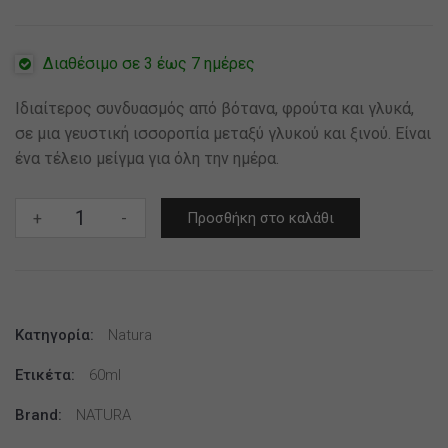
Διαθέσιμο σε 3 έως 7 ημέρες
Ιδιαίτερος συνδυασμός από βότανα, φρούτα και γλυκά,
σε μια γευστική ισσοροπία μεταξύ γλυκού και ξινού. Είναι
ένα τέλειο μείγμα για όλη την ημέρα.
MIX-
+
-
Προσθήκη στο καλάθι
SHAKE-
VAPE
-
NATURA
Κατηγορία:
4/60ML
Natura
Shade
Ετικέτα:
60ml
Tobacco
*
Brand:
NATURA
TPD