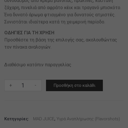
συνδυασμός από κρέμα βανίλιας, πραλίνες, καστανή
ζάχαρη, πινελιά από αφράτο κέικ και τραγανό μπισκότο.
Ένα δυνατό άρωμα φτιαγμένο για δυνατούς ατμιστές.
Συνιστάται ιδιαίτερα κατά τη χειμερινή περίοδο.
ΟΔΗΓΙΕΣ ΓΙΑ ΤΗ ΧΡΗΣΗ
Προσθέστε τη βάση της επιλογής σας, ακολουθώντας
τον πίνακα αναλογιών.
Διαθέσιμο κατόπιν παραγγελίας
Mad
+
-
Προσθήκη στο καλάθι
Shake
–
Blood
Moon
Κατηγορίες:
ποσότητα
MAD JUICE
,
Υγρά Αναπλήρωσης (flavorshots)