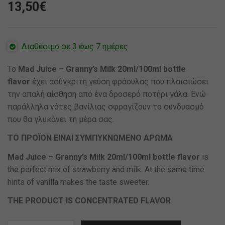
13,50
€
Διαθέσιμο σε 3 έως 7 ημέρες
Το
Mad Juice – Granny’s Milk 20ml/100ml bottle
flavor
έχει ασύγκριτη γεύση φράουλας που πλαισιώσει
την απαλή αίσθηση από ένα δροσερό ποτήρι γάλα. Ενώ
παράλληλα νότες βανίλιας σφραγίζουν το συνδυασμό
που θα γλυκάνει τη μέρα σας.
TO ΠΡΟΪΟΝ ΕΙΝΑΙ ΣΥΜΠΥΚΝΩΜΕΝΟ ΑΡΩΜΑ
Mad Juice – Granny’s Milk 20ml/100ml bottle flavor
is
the perfect mix of strawberry and milk. At the same time
hints of vanilla makes the taste sweeter.
THE PRODUCT IS CONCENTRATED FLAVOR