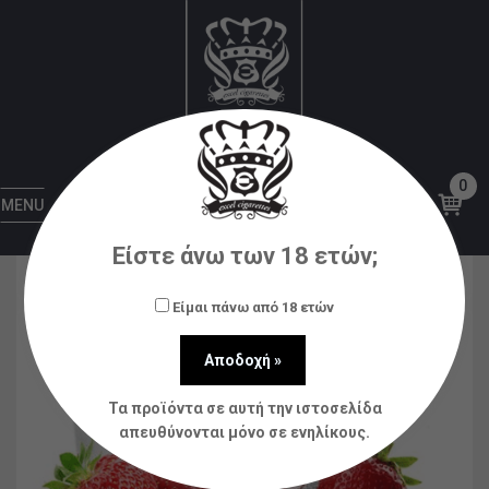
Αρχική
Υγρά αναπλήρωσης (flavorshots)
MAD
JUICE
Mad Juice – Granny’s Milk 20ml/100ml
bottle flavor
0
MENU
Είστε άνω των 18 ετών;
Είμαι πάνω από 18 ετών
Τα προϊόντα σε αυτή την ιστοσελίδα
απευθύνονται μόνο σε ενηλίκους.