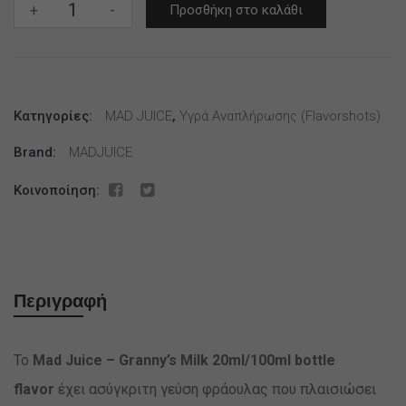
Mad
+
-
Προσθήκη στο καλάθι
Juice
–
Granny’s
Milk
Κατηγορίες:
20ml/100ml
MAD JUICE
,
Υγρά Αναπλήρωσης (flavorshots)
bottle
Brand:
MADJUICE
flavor
ποσότητα
Κοινοποίηση:
Περιγραφή
Το
Mad Juice – Granny’s Milk 20ml/100ml bottle
flavor
έχει ασύγκριτη γεύση φράουλας που πλαισιώσει