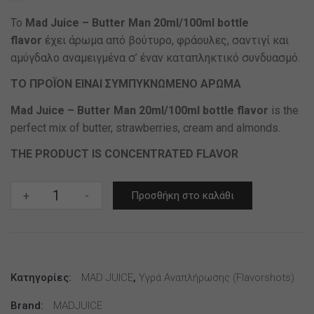
Το
Mad Juice – Butter Man 20ml/100ml bottle
flavor
έχει άρωμα από βούτυρο, φράουλες, σαντιγί και
αμύγδαλο αναμειγμένα σ’ έναν καταπληκτικό συνδυασμό.
TO ΠΡΟΪΟΝ ΕΙΝΑΙ ΣΥΜΠΥΚΝΩΜΕΝΟ ΑΡΩΜΑ
Mad Juice – Butter Man 20ml/100ml bottle flavor
is the
perfect mix of butter, strawberries, cream and almonds.
THE PRODUCT IS CONCENTRATED FLAVOR
Mad
+
-
Προσθήκη στο καλάθι
Juice
–
Butter
Man
Κατηγορίες:
20ml/100ml
MAD JUICE
,
Υγρά Αναπλήρωσης (flavorshots)
bottle
Brand:
MADJUICE
flavor