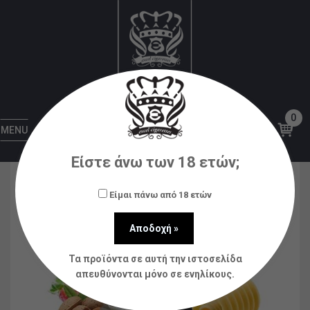
Αρχική
Υγρά αναπλήρωσης (flavorshots)
MAD
JUICE
Mad Juice – Butter Man 20ml/100ml bottle
flavor
0
MENU
Είστε άνω των 18 ετών;
Είμαι πάνω από 18 ετών
Τα προϊόντα σε αυτή την ιστοσελίδα
απευθύνονται μόνο σε ενηλίκους.