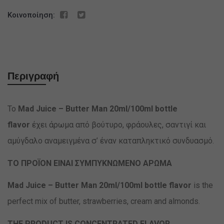
ποσότητα
Κοινοποίηση:
Περιγραφή
Το
Mad Juice – Butter Man 20ml/100ml bottle
flavor
έχει άρωμα από βούτυρο, φράουλες, σαντιγί και
αμύγδαλο αναμειγμένα σ’ έναν καταπληκτικό συνδυασμό.
TO ΠΡΟΪΟΝ ΕΙΝΑΙ ΣΥΜΠΥΚΝΩΜΕΝΟ ΑΡΩΜΑ
Mad Juice – Butter Man 20ml/100ml bottle flavor
is the
perfect mix of butter, strawberries, cream and almonds.
THE PRODUCT IS CONCENTRATED FLAVOR