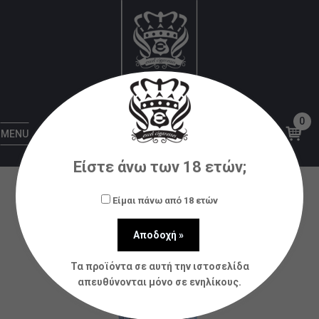
Αρχική
Υγρά αναπλήρωσης (flavorshots)
Just
Juice
Just Juice Flavour Shot- Blue Raspberry
20ml/60ml
0
MENU
Είστε άνω των 18 ετών;
Είμαι πάνω από 18 ετών
Τα προϊόντα σε αυτή την ιστοσελίδα
απευθύνονται μόνο σε ενηλίκους.