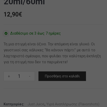
20ml/60ml
12,90
€
Διαθέσιμο σε 3 έως 7 ημέρες
Τη μια στιγμή είναι όξινο. Την επόμενη είναι γλυκό. Οι
γευστικοί σας κάλυκες “θα κάνουν πάρτι” με αυτό το
λαχταριστό σμέουρο, που φυλάει την καλύτερη έκπληξη
για τη στιγμή που δεν το περιμένετε!
Just
+
-
Προσθήκη στο καλάθι
Juice
Flavour
Shot-
Blue
Κατηγορίες:
Raspberry
Just Juice
,
Υγρά Αναπλήρωσης (flavorshots)