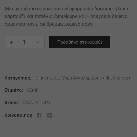
Μια αξεπέραστη καλοκαιρινή φόρμουλα δροσιάς: γλυκό
καρπούζι και πεπόνια Cantaloupe και Honeydew, δεμένα
αρμονικά πάνω σε θρυμματισμένο πάγο.
CõRE
+
-
Προσθήκη στο καλάθι
by
Dinner
Lady
–
Κατηγορίες:
Watermleon
Dinner Lady
,
Υγρά Αναπλήρωσης (flavorshots)
Chill
Ετικέτα:
60ml
60ml
ποσότητα
Brand:
DINNER LADY
Κοινοποίηση: