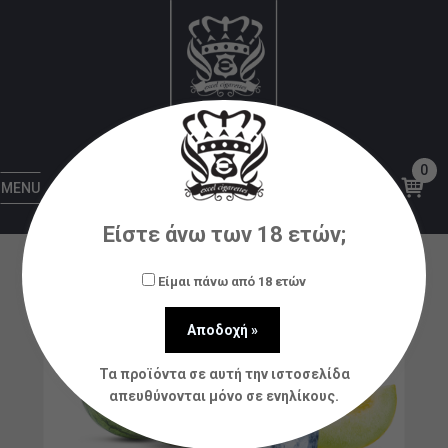
Αρχική
Υγρά αναπλήρωσης (flavorshots)
Dinner
Lady
CõRE by Dinner Lady – Watermleon Chill 60ml
0
MENU
Είστε άνω των 18 ετών;
Είμαι πάνω από 18 ετών
Τα προϊόντα σε αυτή την ιστοσελίδα
απευθύνονται μόνο σε ενηλίκους.