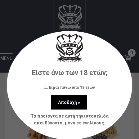
Αρχική
Υγρά αναπλήρωσης (flavorshots)
Five
Pawns
Castle Long – Five Pawns – Flavor Shots
0
MENU
Είστε άνω των 18 ετών;
Είμαι πάνω από 18 ετών
Τα προϊόντα σε αυτή την ιστοσελίδα
απευθύνονται μόνο σε ενηλίκους.