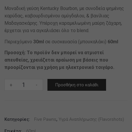
Μοναδική γεύση Kentucky Bourbon, με συνοδεία ψημένης
καρύδας, καβουρδισμένου αμύγδαλου, & βανίλιας
Μαδαγασκάρης. Υπέροχη καραμελωμένη μαύρη ζάχαρη,
έρχεται για να αγκαλιάσει όλο το blend.
Περιεχόμενο
30ml
σε συσκευασία (μπουκαλάκι)
60ml
Προσοχή: Το προϊόν δεν μπορεί να ατμιστεί
απευθείας, χρειάζεται αραίωση με βάσεις που
προορίζονται για χρήση με ηλεκτρονικό τσιγάρο.
Castle
+
-
Προσθήκη στο καλάθι
Long
-
Five
Pawns
Κατηγορίες:
-
Five Pawns
,
Υγρά Αναπλήρωσης (flavorshots)
Flavor
Ετικέτα:
60ml