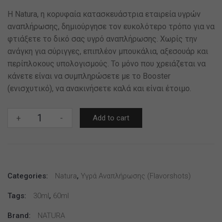
Η Natura, η κορυφαία κατασκευάστρια εταιρεία υγρών
αναπλήρωσης, δημιούργησε τον ευκολότερο τρόπο για να
φτιάξετε το δικό σας υγρό αναπλήρωσης. Χωρίς την
ανάγκη για σύριγγες, επιπλέον μπουκάλια, αξεσουάρ και
περίπλοκους υπολογισμούς. Το μόνο που χρειάζεται να
κάνετε είναι να συμπληρώσετε με το Booster
(ενισχυτικό), να ανακινήσετε καλά και είναι έτοιμο.
BY
+
-
Add to cart
NATURA
30/60ML
Prince
Perry
Categories:
*
Natura
,
Υγρά Αναπλήρωσης (flavorshots)
TPD
Tags:
30ml
,
60ml
*
quantity
Brand:
NATURA