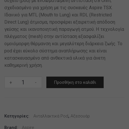
δοχείο (pod) με ενσωματωμένη αντίσταση 0.8 Ohm,
σχεδιασμένο για χρήση με τις συσκευές Aspire TSX.
Ιδανικό για MTL (Mouth to Lung) και RDL (Restricted
Direct Lung) άτμισμα, προσφέρει εξαιρετική απόδοση
γεύσης και ικανοποιητική παραγωγή ατμού. Η τεχνολογία
πλέγματος (mesh) στην αντίσταση εξασφαλίζει
ομοιόμορφη θέρμανση και μεγαλύτερη διάρκεια ζωής. Το
pod έχει εύκολο σύστημα αναπλήρωσης και είναι
κατασκευασμένο από ανθεκτικά υλικά για άνετη
καθημερινή χρήση.
ASPIRE
+
-
Προσθήκη στο καλάθι
TSX
POD
0.8OHM
ποσότητα
Κατηγορίες:
Ανταλλακτικά Pod
,
Αξεσουάρ
Brand:
Aspire