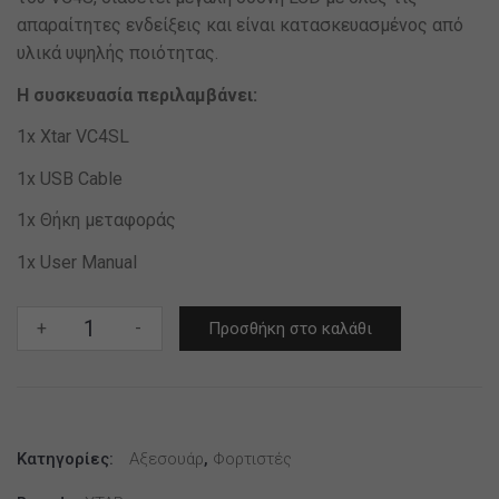
απαραίτητες ενδείξεις και είναι κατασκευασμένος από
υλικά υψηλής ποιότητας.
Η συσκευασία περιλαμβάνει:
1x Xtar VC4SL
1x USB Cable
1x Θήκη μεταφοράς
1x User Manual
Φορτιστής
+
-
Προσθήκη στο καλάθι
Xtar
VC4SL
ποσότητα
Κατηγορίες:
Αξεσουάρ
,
Φορτιστές