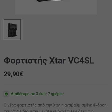
Φορτιστής Xtar VC4SL
29,90
€
Διαθέσιμο σε 3 έως 7 ημέρες
Ο νέος φορτιστής από την Xtar, η αναβαθμισμένη έκδοση
του VC4S, διαθέτει μεγάλη οθόνη LCD με όλες τις