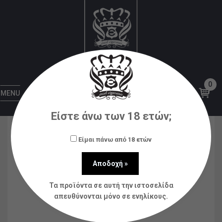
Αρχική
Υγρά αναπλήρωσης (flavorshots)
Zeus
Zeus NEKTAΡ Chocolate Cream Biscuit Flavour Shot
60ml
0
MENU
Είστε άνω των 18 ετών;
Είμαι πάνω από 18 ετών
Τα προϊόντα σε αυτή την ιστοσελίδα
απευθύνονται μόνο σε ενηλίκους.