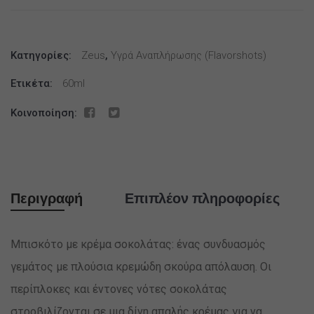
Chocolate
Cream
Biscuit
Κατηγορίες:
Flavour
Zeus
,
Υγρά Αναπλήρωσης (flavorshots)
Shot
Ετικέτα:
60ml
60ml
ποσότητα
Κοινοποίηση:
Περιγραφή
Επιπλέον πληροφορίες
Μπισκότο με κρέμα σοκολάτας: ένας συνδυασμός
γεμάτος με πλούσια κρεμώδη σκούρα απόλαυση. Οι
περίπλοκες και έντονες νότες σοκολάτας
στροβιλίζονται σε μια δίνη απαλής κρέμας για να