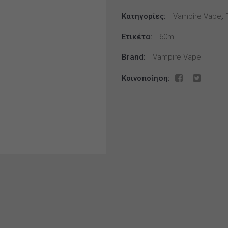
Flavor
Κατηγορίες:
shot
Vampire Vape
,
60ml
Ετικέτα:
60ml
ποσότητα
Brand:
Vampire Vape
Κοινοποίηση: