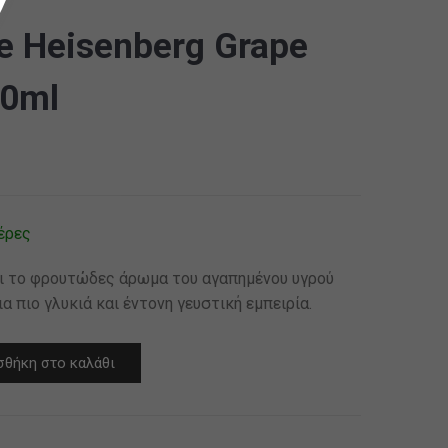
e Heisenberg Grape
60ml
υσα
έρες
ει το φρουτώδες άρωμα του αγαπημένου υγρού
α πιο γλυκιά και έντονη γευστική εμπειρία.
θήκη στο καλάθι