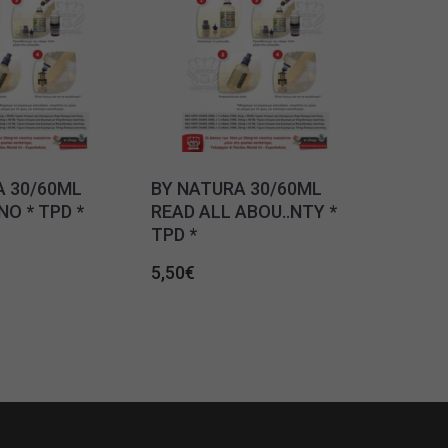
A 30/60ML
BY NATURA 30/60ML
O * TPD *
READ ALL ABOU..NTY *
TPD *
5,50
€