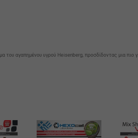
α του αγαπημένου υγρού Heisenberg, προσδίδοντας μια πιο γλ