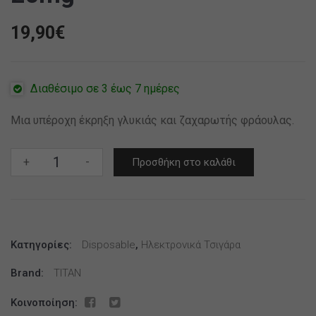
19,90
€
Διαθέσιμο σε 3 έως 7 ημέρες
Μια υπέροχη έκρηξη γλυκιάς και ζαχαρωτής φράουλας.
TITAN
+
-
Προσθήκη στο καλάθι
Pink
Burst
8x2ml
20mg
Κατηγορίες:
ποσότητα
Disposable
,
Ηλεκτρονικά Τσιγάρα
Brand:
TITAN
Κοινοποίηση: